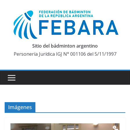
Saltar
al
contenido
Sitio del bádminton argentino
Personería Jurídica IGJ N° 001106 del 5/11/1997
Imágenes