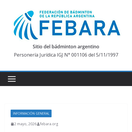
Saltar
al
contenido
Sitio del bádminton argentino
Personería Jurídica IGJ N° 001106 del 5/11/1997
INFORMACIÓN GENERAL
2 mayo, 2026
febara.org