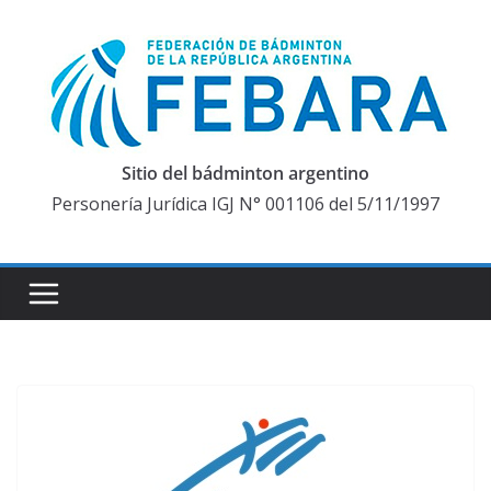
Saltar
al
contenido
Sitio del bádminton argentino
Personería Jurídica IGJ N° 001106 del 5/11/1997