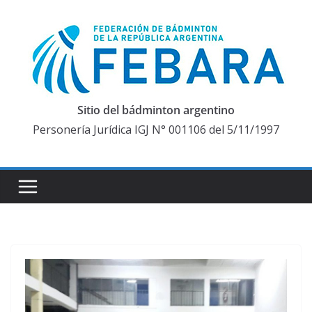
Saltar
al
contenido
Sitio del bádminton argentino
Personería Jurídica IGJ N° 001106 del 5/11/1997