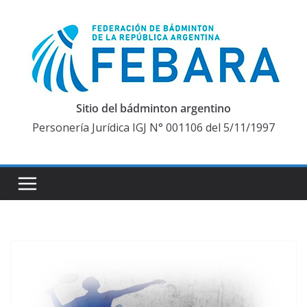
Saltar
al
contenido
Sitio del bádminton argentino
Personería Jurídica IGJ N° 001106 del 5/11/1997