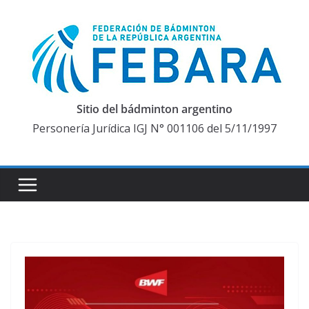
Saltar
al
contenido
Sitio del bádminton argentino
Personería Jurídica IGJ N° 001106 del 5/11/1997